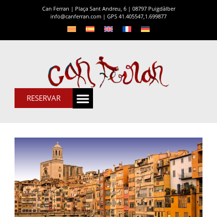
Can Ferran | Plaça Sant Andreu, 6 | 08797 Puigdàlber
info@canferran.com
|
GPS 41.405547,1.699877
RESERVAR