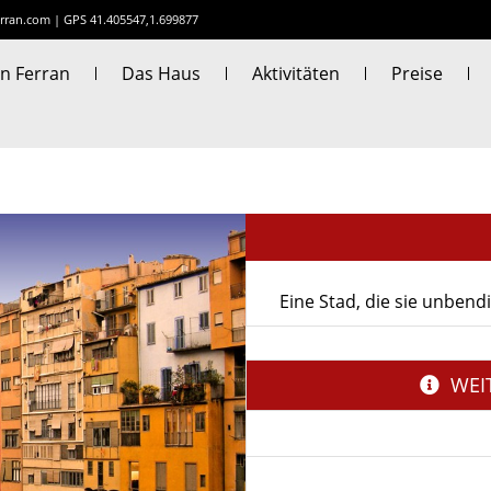
rran.com
|
GPS 41.405547,1.699877
n Ferran
Das Haus
Aktivitäten
Preise
Eine Stad, die sie unben
WEI