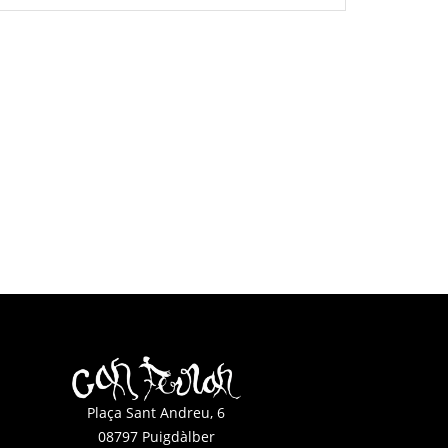
Plaça Sant Andreu, 6
08797 Puigdàlber