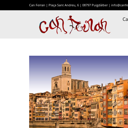
Can Ferran | Plaça Sant Andreu, 6 | 08797 Puigdàlber |
info@canfe
Ca