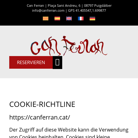
Can Ferran | Plaça Sant Andreu, 6 | 08797 Puigdàlber
info@canferran.com
|
GPS 41.405547,1.699877
RESERVIEREN
Can Ferran
COOKIE-RICHTLINE
https://canferran.cat/
Der Zugriff auf diese Website kann die Verwendung
von Cookies beinhalten. Cookies sind kleine