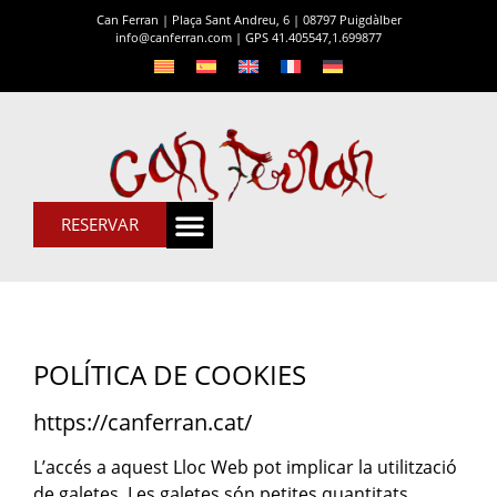
Can Ferran | Plaça Sant Andreu, 6 | 08797 Puigdàlber
info@canferran.com
|
GPS 41.405547,1.699877
RESERVAR
POLÍTICA DE COOKIES
https://canferran.cat/
L’accés a aquest Lloc Web pot implicar la utilització
de galetes. Les galetes són petites quantitats