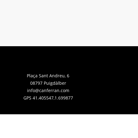
Plaça Sant Andreu, 6
08797 Puigdàlber
info@canferran.com
GPS 41.405547,1.699877