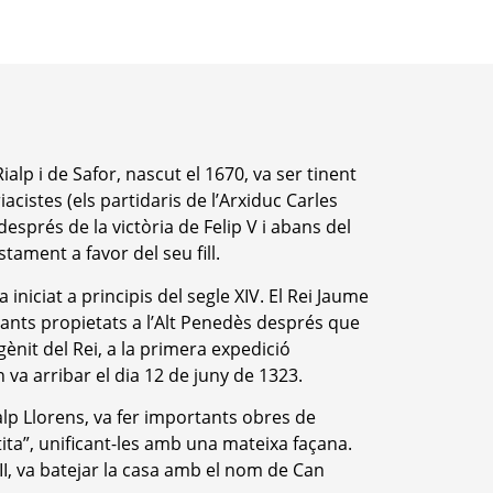
lp i de Safor, nascut el 1670, va ser tinent
acistes (els partidaris de l’Arxiduc Carles
després de la victòria de Felip V i abans del
tament a favor del seu fill.
iniciat a principis del segle XIV. El Rei Jaume
ants propietats a l’Alt Penedès després que
ènit del Rei, a la primera expedició
 va arribar el dia 12 de juny de 1323.
ialp Llorens, va fer importants obres de
tita”, unificant-les amb una mateixa façana.
VII, va batejar la casa amb el nom de Can