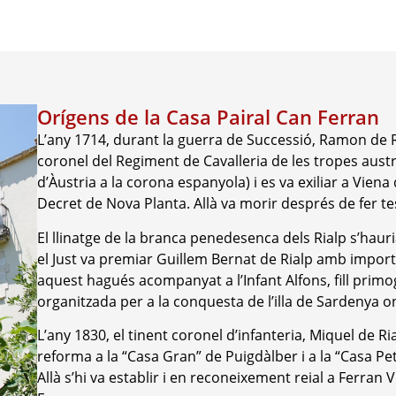
Orígens de la Casa Pairal Can Ferran
L’any 1714, durant la guerra de Successió, Ramon de Ria
coronel del Regiment de Cavalleria de les tropes austri
d’Àustria a la corona espanyola) i es va exiliar a Viena 
Decret de Nova Planta. Allà va morir després de fer tes
El llinatge de la branca penedesenca dels Rialp s’hauria 
el Just va premiar Guillem Bernat de Rialp amb import
aquest hagués acompanyat a l’Infant Alfons, fill primog
organitzada per a la conquesta de l’illa de Sardenya on
L’any 1830, el tinent coronel d’infanteria, Miquel de R
reforma a la “Casa Gran” de Puigdàlber i a la “Casa Pe
Allà s’hi va establir i en reconeixement reial a Ferran 