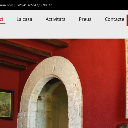
rran.com
|
GPS 41.405547,1.699877
ci
La casa
Activitats
Preus
Contacte