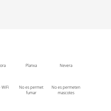
ora
Planxa
Nevera
- WiFi
No es permet
No es permeten
fumar
mascotes