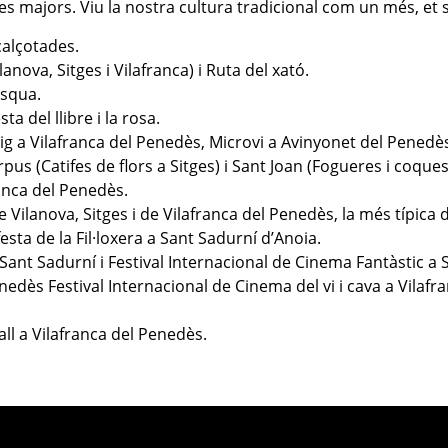
es majors. Viu la nostra cultura tradicional com un més, et 
calçotades.
lanova, Sitges i Vilafranca) i Ruta del xató.
asqua.
esta del llibre i la rosa.
aig a Vilafranca del Penedès, Microvi a Avinyonet del Penedè
orpus (Catifes de flors a Sitges) i Sant Joan (Fogueres i coques
franca del Penedès.
e Vilanova, Sitges i de Vilafranca del Penedès, la més típica 
festa de la Fil·loxera a Sant Sadurní d’Anoia.
 Sant Sadurní i Festival Internacional de Cinema Fantàstic a S
nedès Festival Internacional de Cinema del vi i cava a Vilafr
Gall a Vilafranca del Penedès.