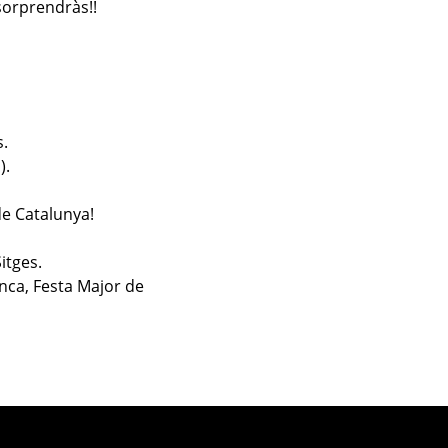
sorprendràs!!
s.
).
de Catalunya!
itges.
anca, Festa Major de