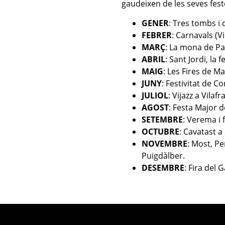
gaudeixen de les seves fest
GENER
: Tres tombs i 
FEBRER
: Carnavals (Vi
MARÇ
: La mona de P
ABRIL
: Sant Jordi, la f
MAIG
: Les Fires de M
JUNY
: Festivitat de C
JULIOL
: Vijazz a Vila
AGOST
: Festa Major d
SETEMBRE
: Verema i 
OCTUBRE
: Cavatast a
NOVEMBRE
: Most, Pe
Puigdàlber.
DESEMBRE
: Fira del 