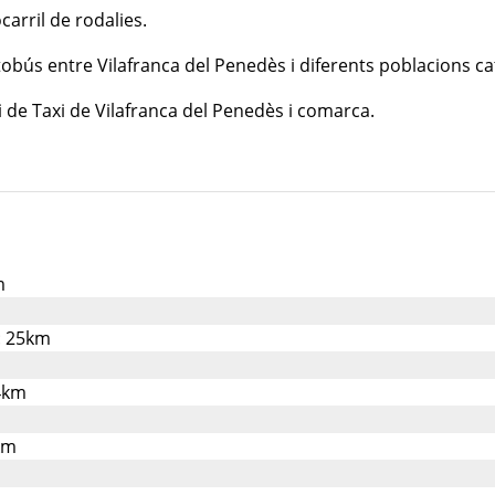
carril de rodalies.
tobús entre Vilafranca del Penedès i diferents poblacions ca
 de Taxi de Vilafranca del Penedès i comarca.
m
a: 25km
4km
km