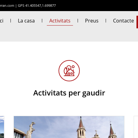
rran.com
|
GPS 41.405547,1.699877
ci
La casa
Activitats
Preus
Contacte
Activitats per gaudir