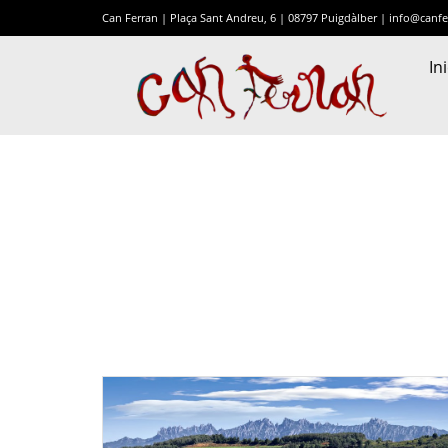
Can Ferran | Plaça Sant Andreu, 6 | 08797 Puigdàlber |
info@canfe
Ini