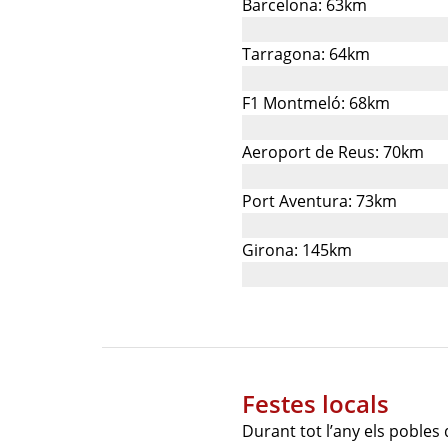
Barcelona: 63km
Tarragona: 64km
F1 Montmeló: 68km
Aeroport de Reus: 70km
Port Aventura: 73km
Girona: 145km
Festes locals
Durant tot l’any els pobles 