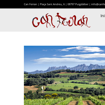
Can Ferran | Plaça Sant Andreu, 6 | 08797 Puigdàlber |
info@canfe
Ini