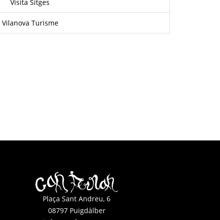
Visita Sitges
Vilanova Turisme
Plaça Sant Andreu, 6
08797 Puigdàlber