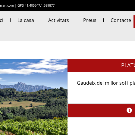
rran.com
|
GPS 41.405547,1.699877
ci
La casa
Activitats
Preus
Contacte
PLAT
Gaudeix del millor sol i pl