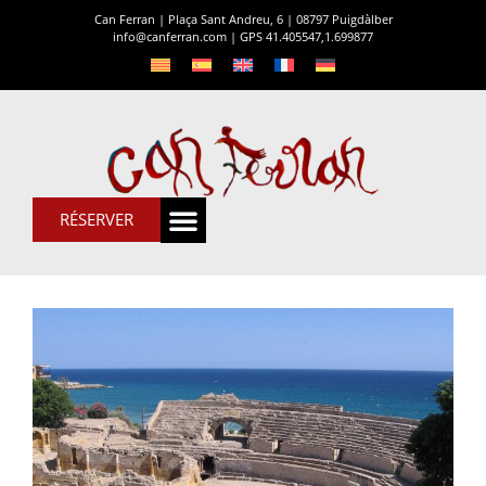
Can Ferran | Plaça Sant Andreu, 6 | 08797 Puigdàlber
info@canferran.com
|
GPS 41.405547,1.699877
RÉSERVER