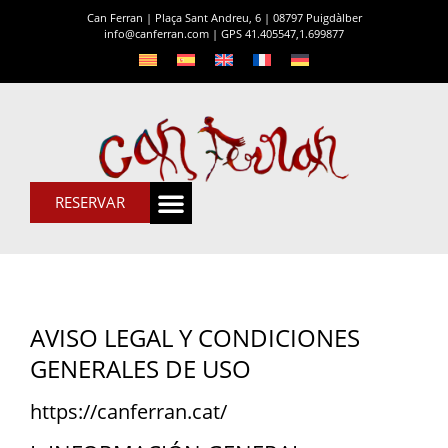
Can Ferran | Plaça Sant Andreu, 6 | 08797 Puigdàlber
info@canferran.com
|
GPS 41.405547,1.699877
RESERVAR
AVISO LEGAL Y CONDICIONES
GENERALES DE USO
https://canferran.cat/